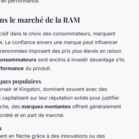
s en performance.
ns le marché de la RAM
cisif dans le choix des consommateurs, marquant
n
. La confiance envers une marque peut influencer
s renommées imposant des prix plus élevés en raison
onsommateurs
sont enclins à investir davantage s’ils
rformance
du produit.
ques populaires
sair et Kingston, dominent souvent avec des
pitalisent sur leur réputation solide pour justifier
nche, des
marques montantes
offrent généralement
oriété et en part de marché.
n
nt en flèche grâce à des innovations ou des