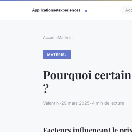
Acc
Accueil
›
Matériel
MATÉRIEL
Pourquoi certain
?
Valentin
•
29 mars 2025
•
4 min de lecture
Facteurs influençant le pri