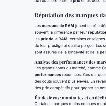
de l’équilibre entre le
prix
et les besoin
Réputation des marques da
Les
marques de RAM
jouent un rôle dé
souvent la différence par leur
réputatio
les
prix de la RAM
, certaines enseigne
de leur prestige et qualité perçue. Les
c
sont assurés de la longévité et de la
pe
Analyse des performances des mar
Les grands noms du marché, comme Cor
performances
reconnues. Ces marques ca
des coûts souvent plus élevés. En reva
des prix compétitifs pour gagner en not
Étude de cas: montantes et en décli
Certaines marques moins connues monte