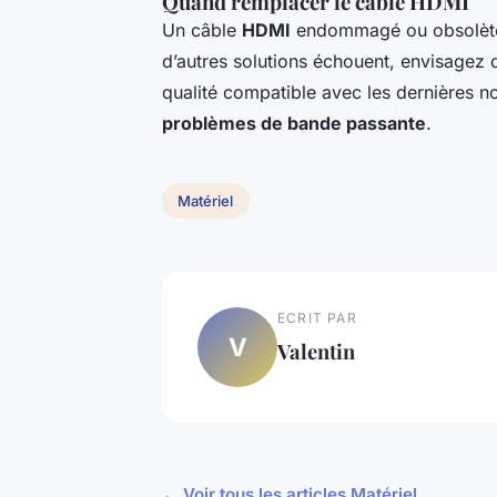
Quand remplacer le câble HDMI
Un câble
HDMI
endommagé ou obsolète p
d’autres solutions échouent, envisagez 
qualité compatible avec les dernières n
problèmes de bande passante
.
Matériel
ECRIT PAR
V
Valentin
← Voir tous les articles Matériel