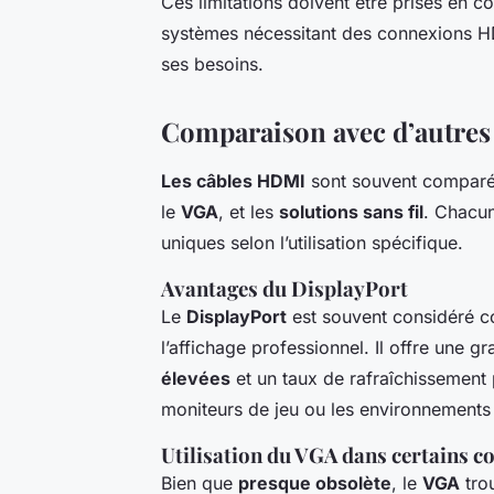
Ces limitations doivent être prises en com
systèmes nécessitant des connexions HDM
ses besoins.
Comparaison avec d’autres 
Les câbles HDMI
sont souvent comparés
le
VGA
, et les
solutions sans fil
. Chacun
uniques selon l’utilisation spécifique.
Avantages du DisplayPort
Le
DisplayPort
est souvent considéré co
l’affichage professionnel. Il offre une 
élevées
et un taux de rafraîchissement 
moniteurs de jeu ou les environnements 
Utilisation du VGA dans certains c
Bien que
presque obsolète
, le
VGA
tro