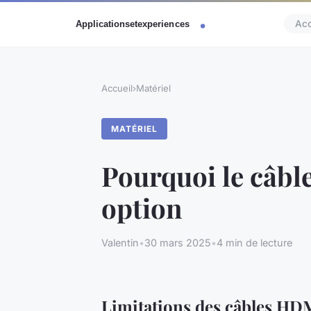
Acc
Accueil
›
Matériel
MATÉRIEL
Pourquoi le câbl
option
Valentin
•
30 mars 2025
•
4 min de lecture
Limitations des câbles HD