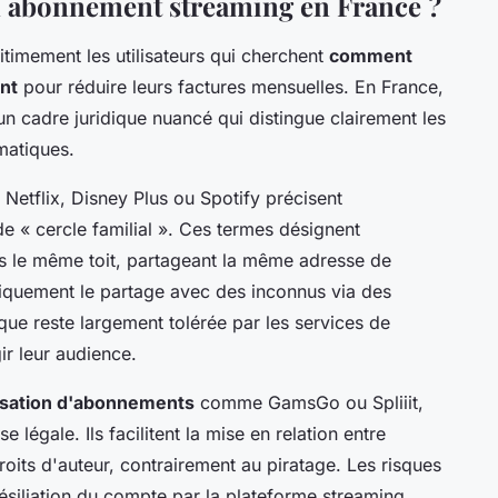
on abonnement streaming en France ?
itimement les utilisateurs qui cherchent
comment
nt
pour réduire leurs factures mensuelles. En France,
un cadre juridique nuancé qui distingue clairement les
matiques.
 Netflix, Disney Plus ou Spotify précisent
de « cercle familial ». Ces termes désignent
us le même toit, partageant la même adresse de
oriquement le partage avec des inconnus via des
que reste largement tolérée par les services de
ir leur audience.
isation d'abonnements
comme GamsGo ou Spliiit,
 légale. Ils facilitent la mise en relation entre
droits d'auteur, contrairement au piratage. Les risques
ésiliation du compte par la plateforme streaming,