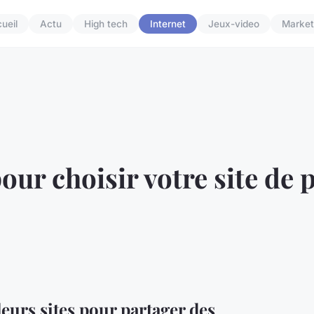
ueil
Actu
High tech
Internet
Jeux-video
Market
our choisir votre site de 
leurs sites pour partager des